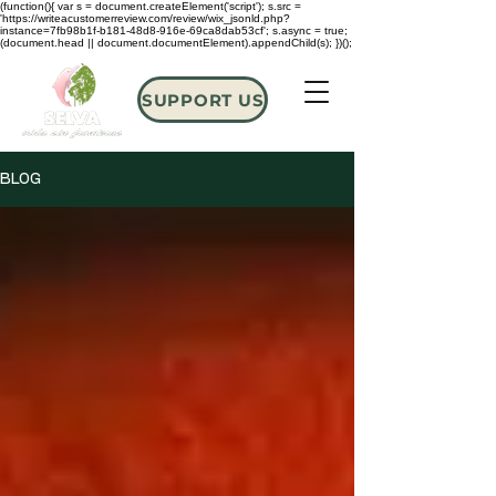
(function(){ var s = document.createElement('script'); s.src =
'https://writeacustomerreview.com/review/wix_jsonld.php?
instance=7fb98b1f-b181-48d8-916e-69ca8dab53cf'; s.async = true;
(document.head || document.documentElement).appendChild(s); })();
SUPPORT US
BLOG